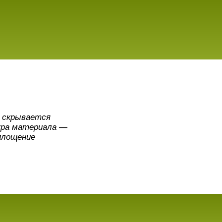
й скрывается
ура материала —
оплощение