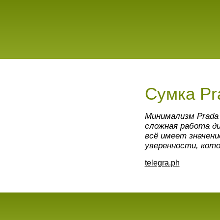
Сумка Pr
Минимализм Prada
сложная работа д
всё имеет значени
уверенности, кото
telegra.ph